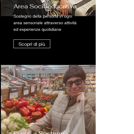
Area Socioeducativa
Sostegno della persona in ogni
area sensoriale attraverso attività
ed esperienze quotidiane
Scopri di più
Eventi a Sostegno