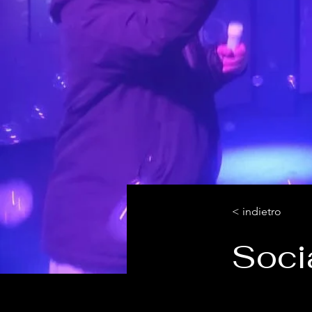
< indietro
Soci