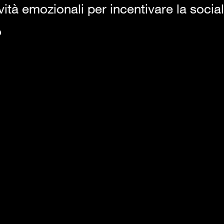
ività emozionali per incentivare la socia
o
ettivi educativi la socialità è tra quelli di fondamentale rilevanza
rali, momenti di aggregazione rafforzano le relazioni interperso
ndo esterno.