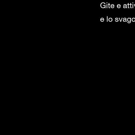
Gite e att
e lo svag
Tra i diversi obi
educative, cultu
l’apertura al mo